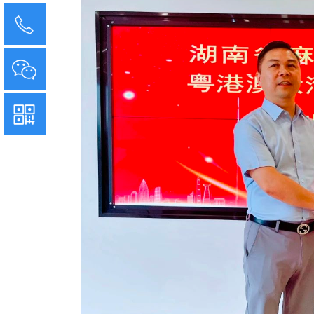
14775068913
14775068913
扫码获取策划方案