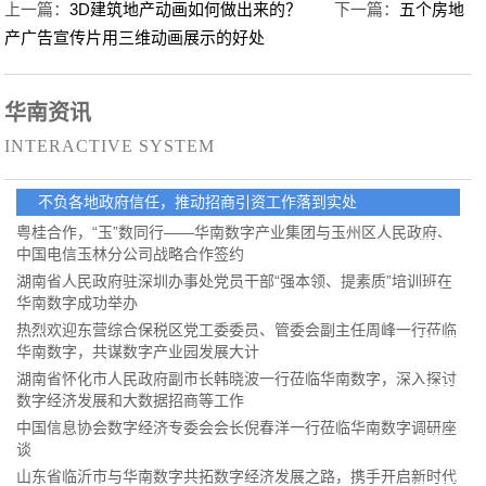
上一篇：
3D建筑地产动画如何做出来的？
下一篇：
五个房地
产广告宣传片用三维动画展示的好处
华南资讯
INTERACTIVE SYSTEM
不负各地政府信任，推动招商引资工作落到实处
粤桂合作，“玉”数同行——华南数字产业集团与玉州区人民政府、
中国电信玉林分公司战略合作签约
湖南省人民政府驻深圳办事处党员干部“强本领、提素质”培训班在
华南数字成功举办
热烈欢迎东营综合保税区党工委委员、管委会副主任周峰一行莅临
华南数字，共谋数字产业园发展大计
湖南省怀化市人民政府副市长韩晓波一行莅临华南数字，深入探讨
数字经济发展和大数据招商等工作
中国信息协会数字经济专委会会长倪春洋一行莅临华南数字调研座
谈
山东省临沂市与华南数字共拓数字经济发展之路，携手开启新时代