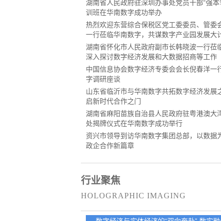
湖南省人民政府驻深圳办事处党员干部“强本
训班在华南数字成功举办
热烈欢迎东营综合保税区党工委委员、管委
一行莅临华南数字，共谋数字产业园发展大
湖南省怀化市人民政府副市长韩晓波一行莅
深入探讨数字经济发展和大数据招商等工作
中国信息协会数字经济专委会会长倪春洋一
字调研座谈
山东省临沂市与华南数字共拓数字经济发展
启新时代合作之门
湖南省麻阳苗族自治县人民政府驻粤港澳大
处揭牌仪式在华南数字成功举行
资兴市领导到访华南数字集团总部，以数据
政企合作新篇章
行业聚焦
HOLOGRAPHIC IMAGING