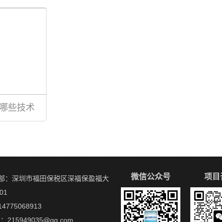
哪些技术
微信公众号
项目
部：深圳市福田保税区深福保盈福大
01
4775068913
L：215949035@qq.com