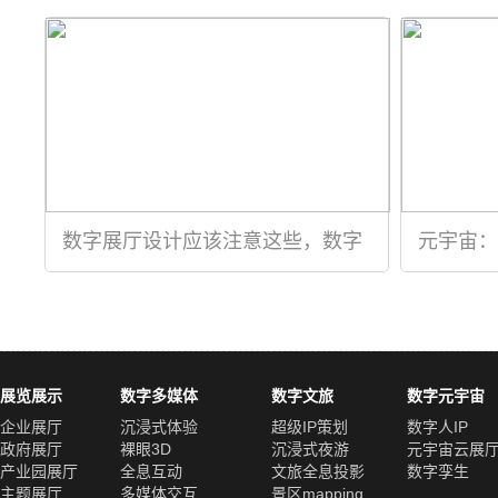
数字展厅设计应该注意这些，数字
元宇宙：
展厅设计应该怎么做呢
展览展示
数字多媒体
数字文旅
数字元宇宙
企业展厅
沉浸式体验
超级IP策划
数字人IP
政府展厅
裸眼3D
沉浸式夜游
元宇宙云展
产业园展厅
全息互动
文旅全息投影
数字孪生
主题展厅
多媒体交互
景区mapping