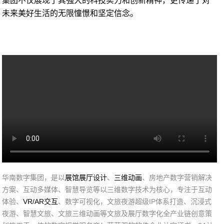
集团不仅展现了其强大的科技实力和创新精神，更传递了对
未来美好生活的无限憧憬和坚定信念。
华南数字集团，是以
展馆展厅设计
、
三维动画
、房地产数字营销解决
方案、互动多媒体、智慧导览等以三维数字技术为核心，专注于互动
体验、
VR/AR交互
、数字可视化，文旅夜游超级IP体系打造、沉浸式
夜游、智慧文旅、文旅三维动画等文旅及展厅数字化全产业链创意策